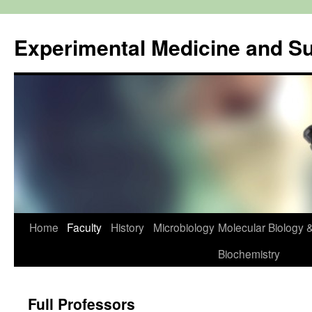
Experimental Medicine and S
Home
Faculty
History
Microbiology
Molecular Biology 
Vai
Biochemistry
al
contenuto
Full Professors