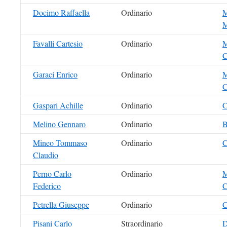
Docimo Raffaella
Ordinario
M
Favalli Cartesio
Ordinario
M
C
Garaci Enrico
Ordinario
M
C
Gaspari Achille
Ordinario
C
Melino Gennaro
Ordinario
B
Mineo Tommaso
Ordinario
C
Claudio
Perno Carlo
Ordinario
M
Federico
C
Petrella Giuseppe
Ordinario
C
Pisani Carlo
Straordinario
D