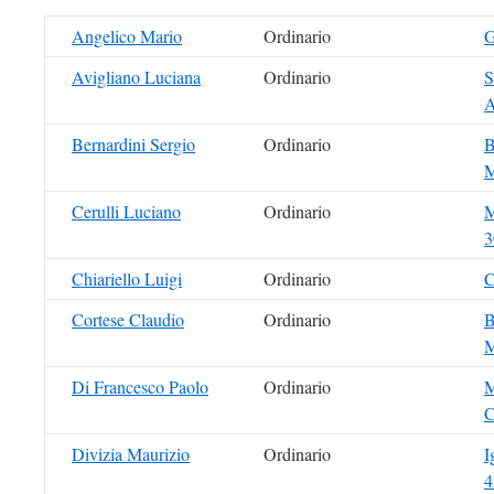
Angelico Mario
Ordinario
G
Avigliano Luciana
Ordinario
S
A
Bernardini Sergio
Ordinario
B
M
Cerulli Luciano
Ordinario
M
3
Chiariello Luigi
Ordinario
C
Cortese Claudio
Ordinario
B
M
Di Francesco Paolo
Ordinario
M
C
Divizia Maurizio
Ordinario
I
4